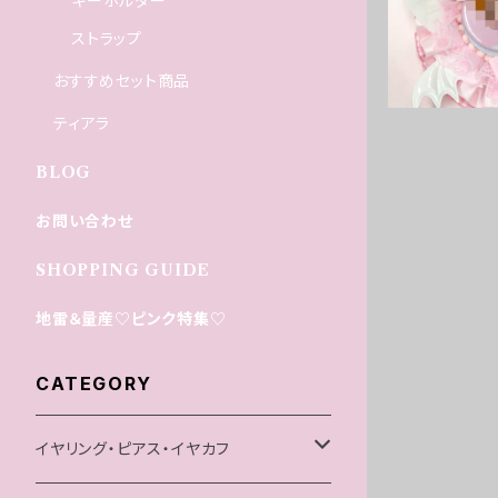
キーホルダー
ストラップ
おすすめセット商品
ティアラ
BLOG
お問い合わせ
SHOPPING GUIDE
地雷＆量産♡ピンク特集♡
CATEGORY
イヤリング・ピアス・イヤカフ