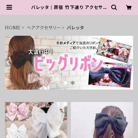
バレッタ | 原宿 竹下通り アクセサリ
ー 【 PARIS KID'S 公式通販サイト
】
HOME
ヘアアクセサリー
バレッタ