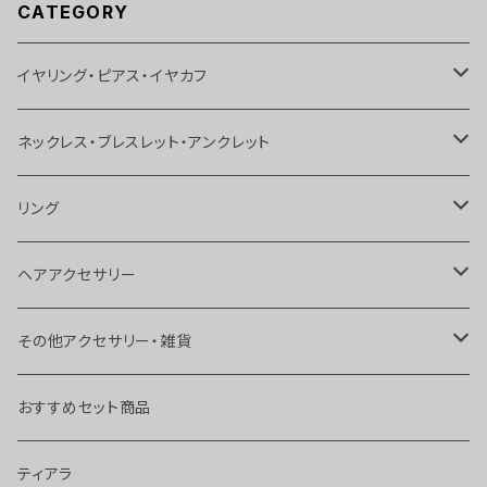
CATEGORY
イヤリング・ピアス・イヤカフ
イヤリング
ネックレス・ブレスレット・アンクレット
ピアス
ネックレス
リング
イヤカフス
ブレスレット
リング
ヘアアクセサリー
ボディピアス
アンクレット
トゥリング
ヘアピン
その他アクセサリー・雑貨
チョーカー
ヘアゴム
ブローチ
おすすめセット商品
ヘアクリップ
キーホルダー
ティアラ