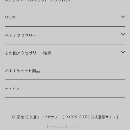
ネックレス・ブレスレット・アンクレット
ピアス
ネックレス
リング
イヤカフス
ブレスレット
リング
ヘアアクセサリー
ボディピアス
アンクレット
トゥリング
ヘアピン
その他アクセサリー・雑貨
チョーカー
ヘアゴム
ブローチ
おすすめセット商品
ヘアクリップ
キーホルダー
ティアラ
カチューシャ
ストラップ
© 原宿 竹下通り アクセサリー 【 PARIS KID'S 公式通販サイト 】
ターバン・カチューム
Powered by