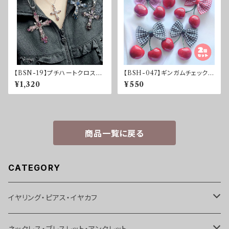
【BSN-19】プチハートクロスネ
【BSH-047】ギンガムチェック♡
ックレス
さくらんぼリボン2個セット
¥1,320
¥550
商品一覧に戻る
CATEGORY
イヤリング・ピアス・イヤカフ
イヤリング