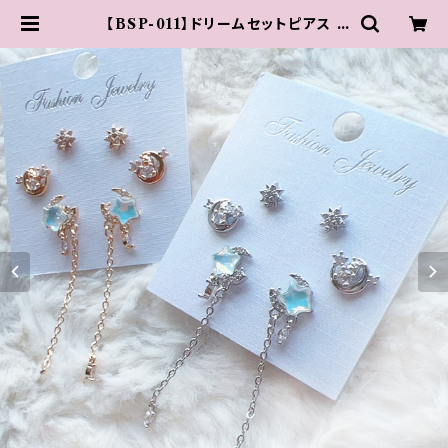
【BSP-011】ドリームセットピアス |
原宿 竹下通り アクセサリー 【 PARI
S KID'S 公式通販サイト 】