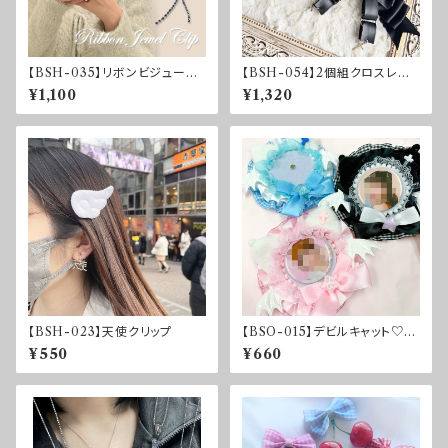
【BSH-035】リボンビジューク
【BSH-054】2個組クロスレザ
リップ
ーリボンクリップ
¥1,100
¥1,320
【BSH-023】天使クリップ
【BSO-015】デビルキャット♡痛
ロゼット
¥550
¥660