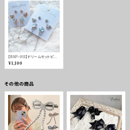
【BSP-011】ドリームセットピア
ス
¥1,100
その他の商品