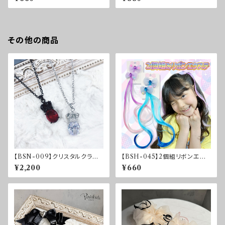
ング SET
その他の商品
【BSN-009】クリスタルクラウ
【BSH-045】2個組リボンエク
ンネックレス
ステ
¥2,200
¥660