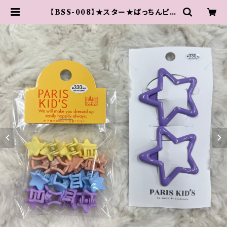
【BSS-008】★スター★ぱっちんピン
＆ミニクリップSET | 原宿 竹下通り
アクセサリー 【 PARIS KID'S 公式
通販サイト 】