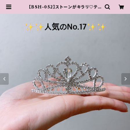
【BSH-052】ストーンがキラリ♡ティ
アラ♡ | 原宿 竹下通り アクセサリー
【 PARIS KID'S 公式通販サイト 】