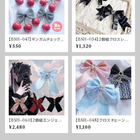
【BSH-047】ギンガムチェック♡
【BSH-054】2個組クロスレザ
さくらんぼリボン2個セット
ーリボンクリップ
¥550
¥1,320
【BSH-060】2個組エンジェル
【BSH-048】クロスチェーン付
ハートリボンクリップ
き♰レースリボンクリップ
¥2,480
¥1,100