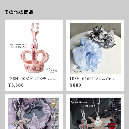
その他の商品
【BSN-006】ビッグクラウンネ
【BSH-056】ギンガムチェック
ックレス（大ピンク・ライトピン
ビッグシュシュ
¥3,300
¥880
ク）