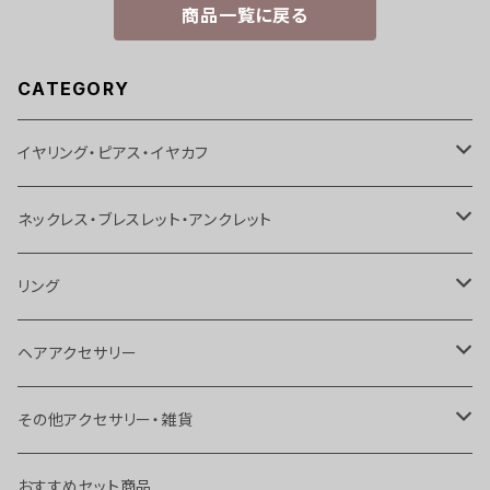
商品一覧に戻る
CATEGORY
イヤリング・ピアス・イヤカフ
イヤリング
ネックレス・ブレスレット・アンクレット
ピアス
ネックレス
リング
イヤカフス
ブレスレット
リング
ヘアアクセサリー
ボディピアス
アンクレット
トゥリング
ヘアピン
その他アクセサリー・雑貨
チョーカー
ヘアゴム
ブローチ
おすすめセット商品