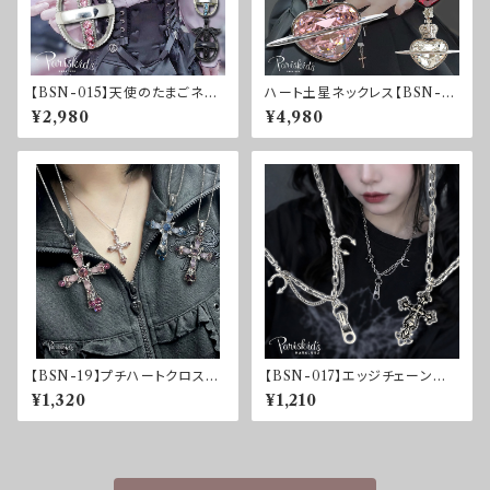
【BSN-015】天使のたまごネッ
ハート土星ネックレス【BSN-01
クレス
3】
¥2,980
¥4,980
【BSN-19】プチハートクロスネ
【BSN-017】エッジチェーンネッ
ックレス
クレス
¥1,320
¥1,210