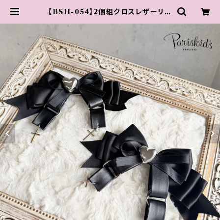
【BSH-054】2個組クロスレザーリボ
ンクリップ | 原宿 竹下通り アクセサ
リー 【 PARIS KID'S 公式通販サイ
ト 】