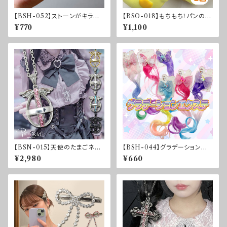
【BSH-052】ストーンがキラリ
【BSO-018】もちもち！パンのか
♡ティアラ♡
おり付きアニマルスクイーズ
¥770
¥1,100
【BSN-015】天使のたまごネッ
【BSH-044】グラデーションエ
クレス
クステ(1個売り)
¥2,980
¥660