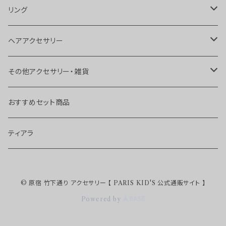
ピアス
ネックレス
リング
イヤカフス
ブレスレット
リング
ヘアアクセサリー
ボディピアス
アンクレット
トゥリング
ヘアピン
その他アクセサリー・雑貨
チョーカー
ヘアゴム
ブローチ
おすすめセット商品
ヘアクリップ
キーホルダー
ティアラ
カチューシャ
ストラップ
© 原宿 竹下通り アクセサリー 【 PARIS KID'S 公式通販サイト 】
ターバン・カチューム
Powered by
バレッタ