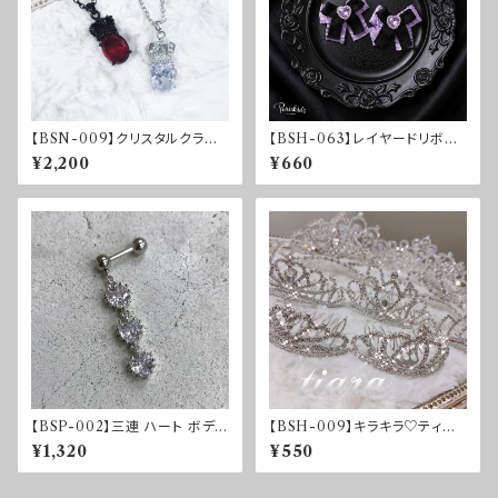
【BSN-009】クリスタルクラウ
【BSH-063】レイヤードリボン
ンネックレス
クリップ
¥2,200
¥660
【BSP-002】三連 ハート ボディ
【BSH-009】キラキラ♡ティア
ーピアス
ラ♡
¥1,320
¥550