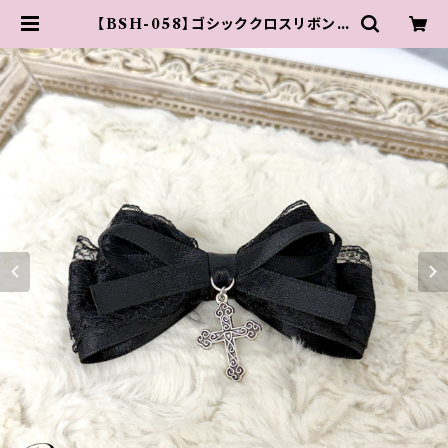
【BSH-058】ゴシッククロスリボンク
リップ | 原宿 竹下通り アクセサリー
【 PARIS KID'S 公式通販サイト 】