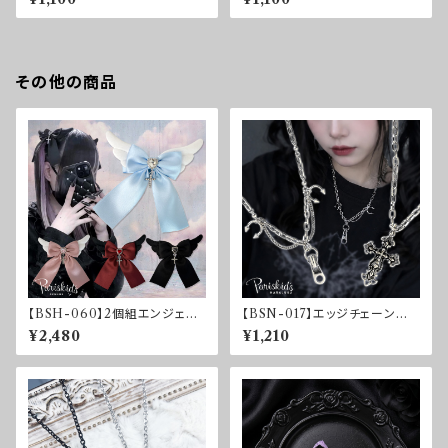
その他の商品
【BSH-060】2個組エンジェル
【BSN-017】エッジチェーンネッ
ハートリボンクリップ
クレス
¥2,480
¥1,210