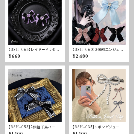
【BSH-063】レイヤードリボン
【BSH-060】2個組エンジェル
クリップ
ハートリボンクリップ
¥660
¥2,480
【BSH-053】2個組千鳥ハート
【BSH-035】リボンビジューク
リボンクリップ
リップ
¥1,100
¥1,100