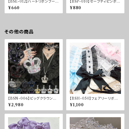
【BSE-012】ハートリボンフープ
【BSP-010】セーフティピンボデ
イヤリング
ィピアス
¥660
¥880
その他の商品
【BSN-006】ビッグクラウンネ
【BSH-050】フェアリーリボン
ックレス
ヘッドドレス
¥2,980
¥1,100