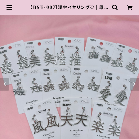
【BSE-007】漢字イヤリング♡ | 原宿
竹下通り アクセサリー 【 PARIS KI
D'S 公式通販サイト 】