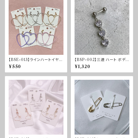
【BSE-013】ラインハートイヤリ
【BSP-002】三連 ハート ボディ
ング
ーピアス
¥550
¥1,320