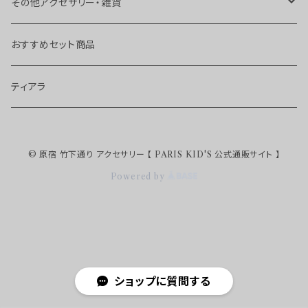
ボディピアス
アンクレット
トゥリング
ヘアピン
その他アクセサリー・雑貨
チョーカー
ヘアゴム
ブローチ
おすすめセット商品
ヘアクリップ
キーホルダー
ティアラ
カチューシャ
ストラップ
© 原宿 竹下通り アクセサリー 【 PARIS KID'S 公式通販サイト 】
ターバン・カチューム
Powered by
バレッタ
シュシュ
ショップに質問する