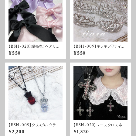
【BSH-020】爆売れ！ヘアリボ
【BSH-009】キラキラ♡ティア
ンクリップ2SET
ラ♡
¥550
¥550
【BSN-009】クリスタルクラウ
【BSN-020】レースクロスネッ
ンネックレス
クレス
¥2,200
¥1,320